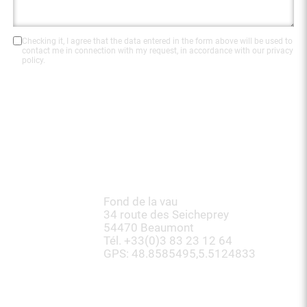
Checking it, I agree that the data entered in the form above will be used to
contact me in connection with my request, in accordance with our privacy
policy.
Send
SCIERIE CIOLLI FRÈRES SA
Fond de la vau
34 route des Seicheprey
54470 Beaumont
Tél. +33(0)3 83 23 12 64
GPS: 48.8585495,5.5124833
Join us